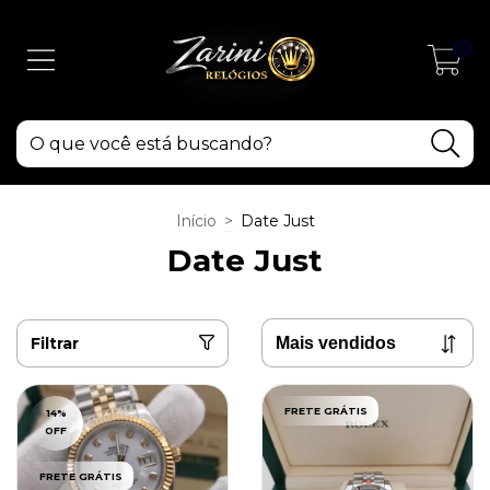
0
Início
>
Date Just
Date Just
Filtrar
FRETE GRÁTIS
14
%
OFF
FRETE GRÁTIS