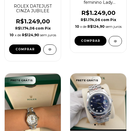
feminino Lady
ROLEX DATEJUST
Datejust misto
CINZA JUBILEE
Dourado 28mm
R$1.249,00
R$1.174,06
com
Pix
R$1.249,00
10
x de
R$124,90
sem juros
R$1.174,06
com
Pix
10
x de
R$124,90
sem juros
FRETE GRÁTIS
FRETE GRÁTIS