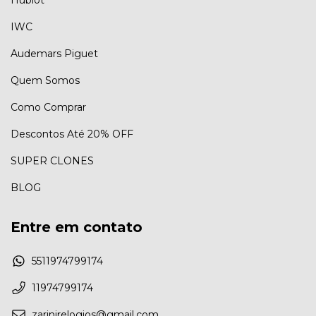
Hublot
IWC
Audemars Piguet
Quem Somos
Como Comprar
Descontos Até 20% OFF
SUPER CLONES
BLOG
Entre em contato
5511974799174
11974799174
zarinirelogios@gmail.com