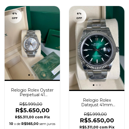
6
%
6
%
OFF
OFF
Relogio Rolex Oyster
Perpetual 41
Automático 124300
Relogio Rolex
Super Clone
R$5.999,00
Datejust 41mm
R$5.650,00
Automático Oyster
Lançamento Verde
R$5.999,00
R$5.311,00
com
Pix
Super Clone
R$5.650,00
10
x de
R$565,00
sem juros
R$5.311,00
com
Pix