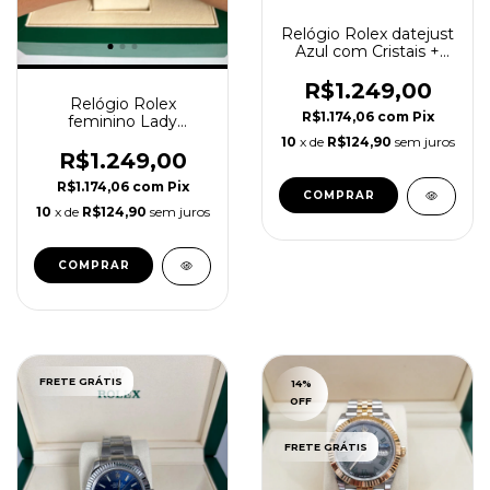
Relógio Rolex datejust
Azul com Cristais +
Caixa Manual e Sacola
Rolex
R$1.249,00
Relógio Rolex
R$1.174,06
com
Pix
feminino Lady
Datejust branco Pérola
10
x de
R$124,90
sem juros
28mm
R$1.249,00
R$1.174,06
com
Pix
COMPRAR
10
x de
R$124,90
sem juros
FRETE GRÁTIS
14
%
OFF
FRETE GRÁTIS