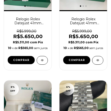
Relogio Rolex
Relogio Rolex
Datejust 41mm
Datejust 41mm
Automático Jubilee
Automático Jubilee
branco Super Clone
Cinza Super Clone
R$5.999,00
R$5.999,00
R$5.650,00
R$5.650,00
R$5.311,00
com
Pix
R$5.311,00
com
Pix
10
x de
R$565,00
sem juros
10
x de
R$565,00
sem juros
6
%
6
%
OFF
OFF