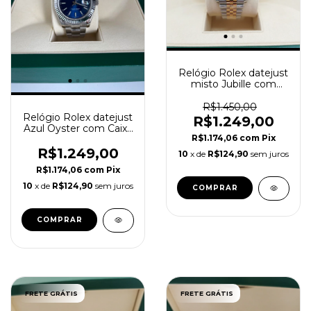
Relógio Rolex datejust
misto Jubille com
Caixa e Manual
R$1.450,00
Relógio Rolex datejust
R$1.249,00
Azul Oyster com Caixa
R$1.174,06
com
Pix
e Manual
R$1.249,00
10
x de
R$124,90
sem juros
R$1.174,06
com
Pix
10
x de
R$124,90
sem juros
COMPRAR
COMPRAR
FRETE GRÁTIS
FRETE GRÁTIS