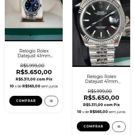
Relogio Rolex
Datejust 41mm
Automático Jubilee
Azul Super Clone
R$5.999,00
R$5.650,00
Relogio Rolex
R$5.311,00
com
Pix
Datejust 41mm
Automático Jubilee
10
x de
R$565,00
sem juros
Preto Super Clone
R$5.999,00
R$5.650,00
R$5.311,00
com
Pix
10
x de
R$565,00
sem juros