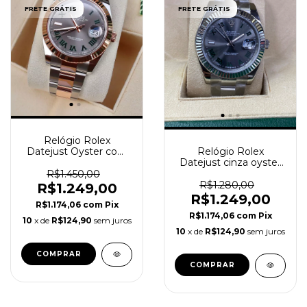
FRETE GRÁTIS
FRETE GRÁTIS
Relógio Rolex
Datejust Oyster com
Relógio Rolex
caixa e manual
Datejust cinza oyster
modelo Winbledon
R$1.450,00
R$1.280,00
R$1.249,00
R$1.249,00
R$1.174,06
com
Pix
R$1.174,06
com
Pix
10
x de
R$124,90
sem juros
10
x de
R$124,90
sem juros