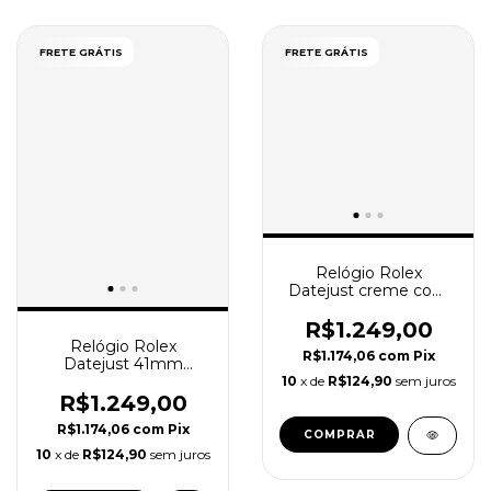
FRETE GRÁTIS
FRETE GRÁTIS
Relógio Rolex
Datejust creme com
caixa e manual
R$1.249,00
Relógio Rolex
R$1.174,06
com
Pix
Datejust 41mm
Winbledon cinza
10
x de
R$124,90
sem juros
Masculino Pulseira
R$1.249,00
Jubilee
R$1.174,06
com
Pix
10
x de
R$124,90
sem juros