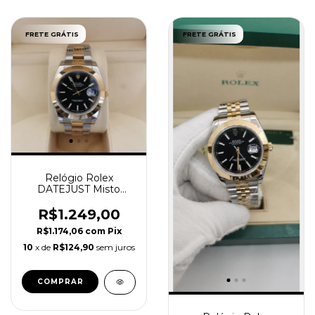
FRETE GRÁTIS
FRETE GRÁTIS
Relógio Rolex
DATEJUST Misto
dourado Fundo Preto
Oyster
R$1.249,00
R$1.174,06
com
Pix
10
x de
R$124,90
sem juros
COMPRAR