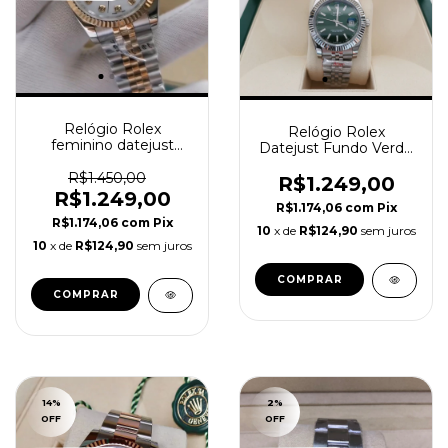
Relógio Rolex
Relógio Rolex
feminino datejust
Datejust Fundo Verde
branco caixa e manual
Pulseira Jubilee
R$1.450,00
R$1.249,00
R$1.249,00
R$1.174,06
com
Pix
R$1.174,06
com
Pix
10
x de
R$124,90
sem juros
10
x de
R$124,90
sem juros
COMPRAR
14
%
2
%
OFF
OFF