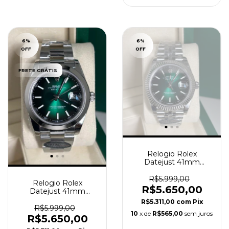
6
%
6
%
OFF
OFF
FRETE GRÁTIS
Relogio Rolex
Datejust 41mm
Automático Jubille
Lançamento Verde
R$5.999,00
Relogio Rolex
Super Clone
R$5.650,00
Datejust 41mm
Automático Oyster
R$5.311,00
com
Pix
Lançamento Verde
R$5.999,00
10
x de
R$565,00
sem juros
Super C
R$5.650,00