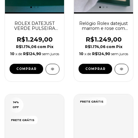
ROLEX DATEJUST
Relógio Rolex datejust
VERDE PULSEIRA
marrom e rose com
OYSTER
Cristais Caixa Manual
R$1.249,00
R$1.249,00
R$1.174,06
com
Pix
R$1.174,06
com
Pix
10
x de
R$124,90
sem juros
10
x de
R$124,90
sem juros
COMPRAR
FRETE GRÁTIS
14
%
OFF
FRETE GRÁTIS