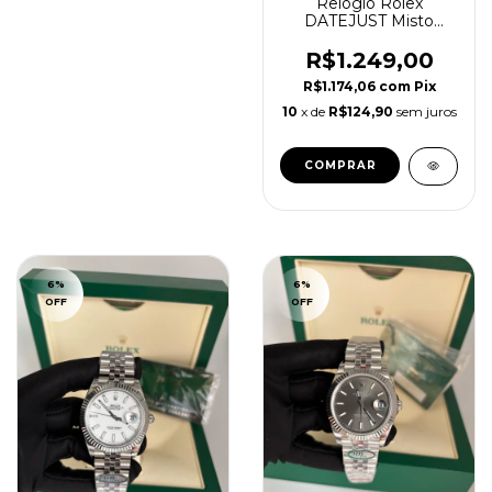
Relógio Rolex
DATEJUST Misto
dourado Fundo Preto
R$1.249,00
R$1.174,06
com
Pix
10
x de
R$124,90
sem juros
COMPRAR
6
%
6
%
OFF
OFF