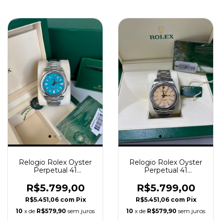
Relogio Rolex Oyster
Relogio Rolex Oyster
Perpetual 41
Perpetual 41
Automático Blue
Automático Bege
Super Clone REF.
Super Clone REF.
R$5.799,00
R$5.799,00
124300
134300
R$5.451,06
com
Pix
R$5.451,06
com
Pix
10
x de
R$579,90
sem juros
10
x de
R$579,90
sem juros