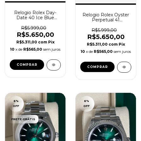
Relogio Rolex Day-
Relogio Rolex Oyster
Date 40 Ice Blue
Perpetual 41
Automático Super
Automático 124300
Clone 228236
R$5.999,00
Super Clone
R$5.999,00
R$5.650,00
R$5.650,00
R$5.311,00
com
Pix
R$5.311,00
com
Pix
10
x de
R$565,00
sem juros
10
x de
R$565,00
sem juros
6
%
6
%
OFF
OFF
FRETE GRÁTIS