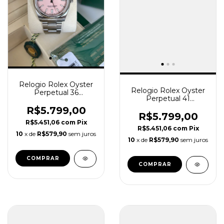
Relogio Rolex Oyster
Relogio Rolex Oyster
Perpetual 36
Perpetual 41
Automático Candy
Automático Preto
Pink Super Clone REF.
R$5.799,00
Super Clone REF.
R$5.799,00
126000
124300
R$5.451,06
com
Pix
R$5.451,06
com
Pix
10
x de
R$579,90
sem juros
10
x de
R$579,90
sem juros