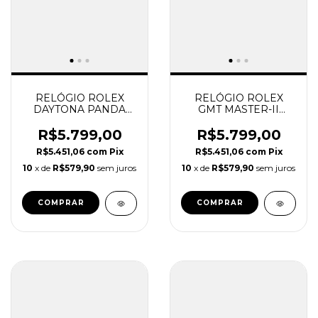
RELÓGIO ROLEX
RELÓGIO ROLEX
DAYTONA PANDA
GMT MASTER-II
MASCULINO 40 MM
PEPSI JUBILEE
SUPER CLONE
SUPER CLONE
R$5.799,00
R$5.799,00
R$5.451,06
com
Pix
R$5.451,06
com
Pix
10
x de
R$579,90
sem juros
10
x de
R$579,90
sem juros