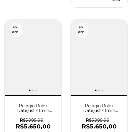
6
%
6
%
OFF
OFF
Relogio Rolex
Relogio Rolex
Datejust 41mm
Datejust 41mm
Automático Jubilee
Automático Jubilee
branco Super Clone
Cinza Super Clone
R$5.999,00
R$5.999,00
R$5.650,00
R$5.650,00