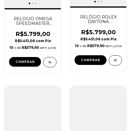
RELÓGIO ROLEX
RELOGIO OMEGA
DAYTONA
SPEEDMASTER
COSMOGRAPH LE
MOONWATCH
MANS PRETO SUPER
R$5.799,00
BRANCO SUPER
R$5.799,00
CLONE
CLONE
R$5.451,06
com
Pix
R$5.451,06
com
Pix
10
x de
R$579,90
sem juros
10
x de
R$579,90
sem juros