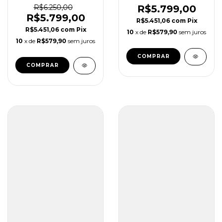
JUBILEE SUPER
PRETO SUPER C
R$6.250,00
R$5.799,00
CLONE
R$5.799,00
R$5.451,06
com
Pix
R$5.451,06
com
Pix
10
x de
R$579,90
sem juros
10
x de
R$579,90
sem juros