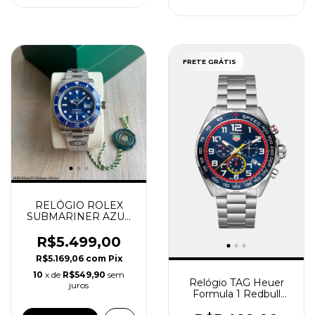
FRETE GRÁTIS
RELÓGIO ROLEX
SUBMARINER AZUL
SMURF SUPER
CLONE
R$5.499,00
R$5.169,06
com
Pix
10
x de
R$549,90
sem
Relógio TAG Heuer
juros
Formula 1 Redbull
Racing ED. Especial