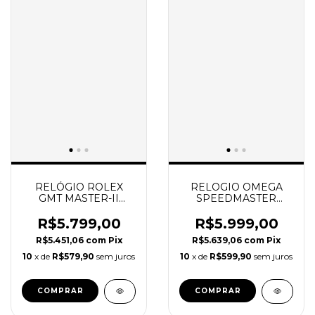
RELÓGIO ROLEX
RELOGIO OMEGA
GMT MASTER-II
SPEEDMASTER
PEPSI SUPER C
SNOOPY 50TH
SUPER CLONE
R$5.799,00
R$5.999,00
R$5.451,06
com
Pix
R$5.639,06
com
Pix
10
x de
R$579,90
sem juros
10
x de
R$599,90
sem juros