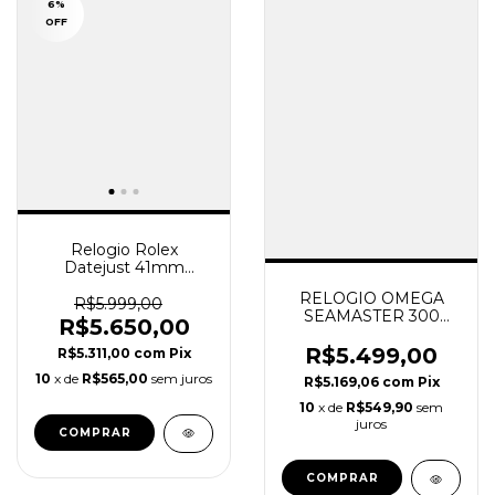
6
%
OFF
Relogio Rolex
Datejust 41mm
Automático Jubille
RELOGIO OMEGA
Lançamento Verde
R$5.999,00
SEAMASTER 300
Super Clone
R$5.650,00
PRETO SUPER C 2
PULSEIRAS
R$5.499,00
R$5.311,00
com
Pix
10
x de
R$565,00
sem juros
R$5.169,06
com
Pix
10
x de
R$549,90
sem
juros