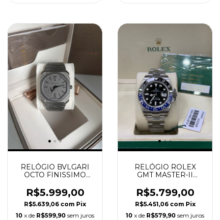
RELÓGIO BVLGARI
RELÓGIO ROLEX
OCTO FINISSIMO
GMT MASTER-II
SUPER CLONE
PRETO BATMAN
SUPER CLONE
R$5.999,00
R$5.799,00
R$5.639,06
com
Pix
R$5.451,06
com
Pix
10
x de
R$599,90
sem juros
10
x de
R$579,90
sem juros