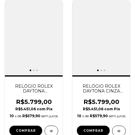
RELÓGIO ROLEX
RELÓGIO ROLEX
DAYTONA
DAYTONA CINZA
COSMOGRAPH
GHOST SUPER
PRETO SUPER
CLONE
R$5.799,00
R$5.799,00
CLONE
R$5.451,06
com
Pix
R$5.451,06
com
Pix
10
x de
R$579,90
sem juros
10
x de
R$579,90
sem juros