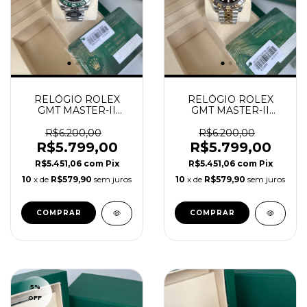
RELÓGIO ROLEX
RELÓGIO ROLEX
GMT MASTER-II
GMT MASTER-II
ESQUERDO SPRITE
BRUCE WAYNE
JUBILEE SUPER
MISTO DOURADO
R$6.200,00
R$6.200,00
CLONE REF.126720
SUPER C
R$5.799,00
R$5.799,00
R$5.451,06
com
Pix
R$5.451,06
com
Pix
10
x de
R$579,90
sem juros
10
x de
R$579,90
sem juros
5
%
OFF