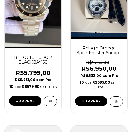
Relogio Omega
Speedmaster Snoopy
RELOGIO TUDOR
50 Anos com Caixa
BLACKBAY 58
Comemorativa Super
R$7.250,00
MASCULINO SUPER
Clone
R$6.950,00
CLONE
R$5.799,00
R$6.533,00
com
Pix
R$5.451,06
com
Pix
10
x de
R$695,00
sem
10
x de
R$579,90
sem juros
juros