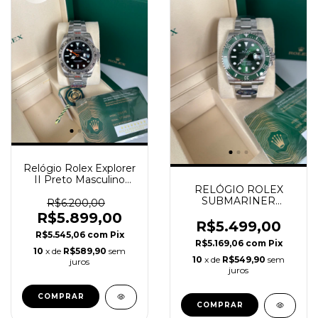
Relógio Rolex Explorer
II Preto Masculino
RELÓGIO ROLEX
Super Clone Ref.
SUBMARINER
226570
R$6.200,00
VERDE HULK SUPER
R$5.899,00
CLONE
R$5.499,00
R$5.545,06
com
Pix
R$5.169,06
com
Pix
10
x de
R$589,90
sem
10
x de
R$549,90
sem
juros
juros