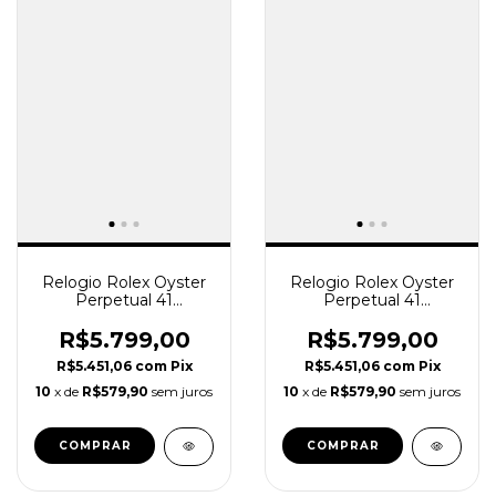
Relogio Rolex Oyster
Relogio Rolex Oyster
Perpetual 41
Perpetual 41
Automático Verde
Automático Azul
Super Clone REF.
Super Clone REF.
R$5.799,00
R$5.799,00
124300
124300
R$5.451,06
com
Pix
R$5.451,06
com
Pix
10
x de
R$579,90
sem juros
10
x de
R$579,90
sem juros