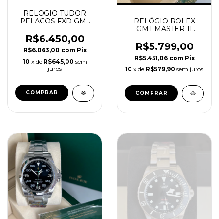
RELOGIO TUDOR
PELAGOS FXD GMT
RELÓGIO ROLEX
SUPER C
GMT MASTER-II
BATMAN SUPER C
R$6.450,00
JUBILEE 40 mm
R$5.799,00
R$6.063,00
com
Pix
R$5.451,06
com
Pix
10
x de
R$645,00
sem
juros
10
x de
R$579,90
sem juros