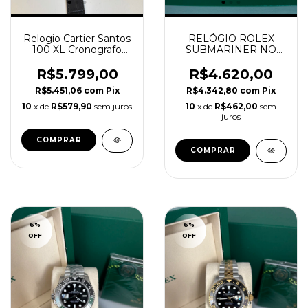
Relogio Cartier Santos
RELÓGIO ROLEX
100 XL Cronografo
SUBMARINER NO
Masculino Super Clone
DATE PRETO SUPER
CLONE
R$5.799,00
R$4.620,00
R$5.451,06
com
Pix
R$4.342,80
com
Pix
10
x de
R$579,90
sem juros
10
x de
R$462,00
sem
juros
6
%
6
%
OFF
OFF