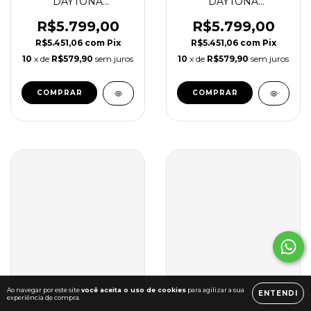
DAYTONA
DAYTONA
COSMOGRAPH
COSMOGRAPH
VERDE 126508
DOURADO SUPER
R$5.799,00
R$5.799,00
SUPER CLONE
CLONE
R$5.451,06
com
Pix
R$5.451,06
com
Pix
10
x de
R$579,90
sem juros
10
x de
R$579,90
sem juros
Ao navegar por este site
você aceita o uso de cookies
para agilizar a sua
ENTENDI
experiência de compra.