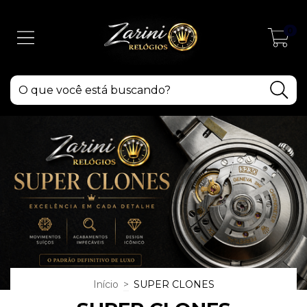
0
Início
>
SUPER CLONES