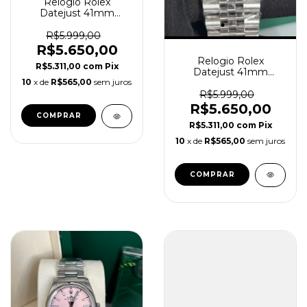
Relogio Rolex
Datejust 41mm
Automático Jubilee
Azul Super Clone
R$5.999,00
R$5.650,00
Relogio Rolex
R$5.311,00
com
Pix
Datejust 41mm
Automático Jubilee
10
x de
R$565,00
sem juros
Preto Super Clone
R$5.999,00
R$5.650,00
R$5.311,00
com
Pix
10
x de
R$565,00
sem juros