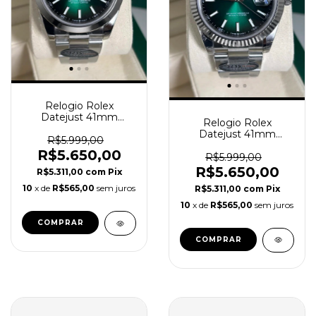
Relogio Rolex
Datejust 41mm
Relogio Rolex
Automático Oyster
Datejust 41mm
Lançamento Verde
R$5.999,00
Automático Oyster
Super C
R$5.650,00
Lançamento Verde
R$5.999,00
Super Clone
R$5.650,00
R$5.311,00
com
Pix
10
x de
R$565,00
sem juros
R$5.311,00
com
Pix
10
x de
R$565,00
sem juros