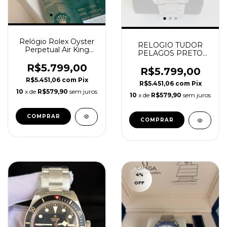
Relógio Rolex Oyster
RELOGIO TUDOR
Perpetual Air King
PELAGOS PRETO
Preto 126900 Super
MASCULINO SUPER
Clone
R$5.799,00
CLONE
R$5.799,00
R$5.451,06
com
Pix
R$5.451,06
com
Pix
10
x de
R$579,90
sem juros
10
x de
R$579,90
sem juros
4
%
OFF