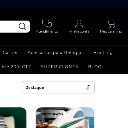
0
Atendimento
Minha conta
Meu carrinho
Cartier
Acessórios para Relógios
Breitling
 Até 20% OFF
SUPER CLONES
BLOG
FRETE GRÁTIS