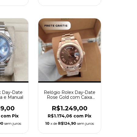
FRETE GRÁTIS
x Day-Date
Relógio Rolex Day-Date
xa e Manual
Rose Gold com Caixa
Rolex
49,00
R$1.249,00
6
com
Pix
R$1.174,06
com
Pix
90
sem juros
10
x de
R$124,90
sem juros