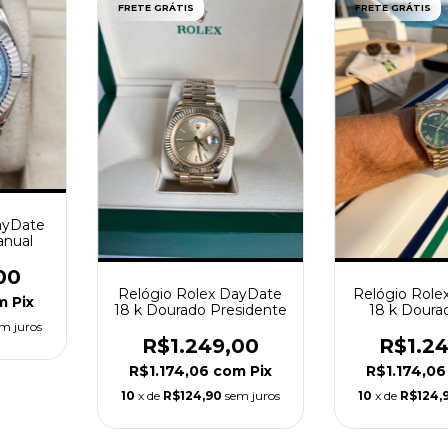
FRETE GRÁTIS
FRETE GRÁTIS
ayDate
anual
00
Relógio Rolex DayDate
Relógio Role
m
Pix
18 k Dourado Presidente
18 k Doura
40
m juros
R$1.249,00
R$1.2
R$1.174,06
com
Pix
R$1.174,0
10
x de
R$124,90
sem juros
10
x de
R$124,