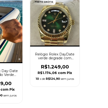
FRETE GRÁTIS
Relógio Rolex DayDate
verde degrade com
Caixa e Manual
R$1.249,00
x Day-Date
R$1.174,06
com
Pix
do Verde
mm
10
x de
R$124,90
sem juros
49,00
6
com
Pix
90
sem juros