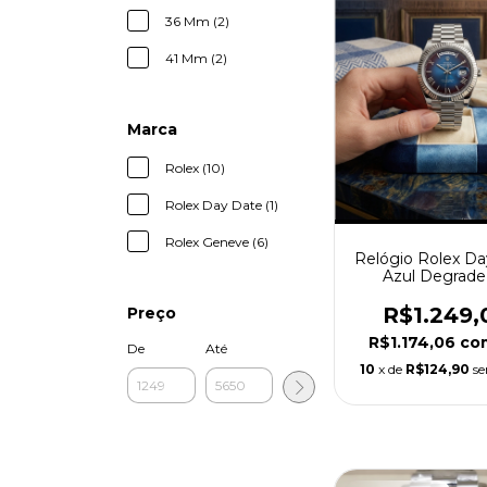
36 Mm (2)
41 Mm (2)
Marca
Rolex (10)
Rolex Day Date (1)
Rolex Geneve (6)
Relógio Rolex D
Azul Degrade
President
R$1.249,
Preço
R$1.174,06
co
De
Até
10
x de
R$124,90
se