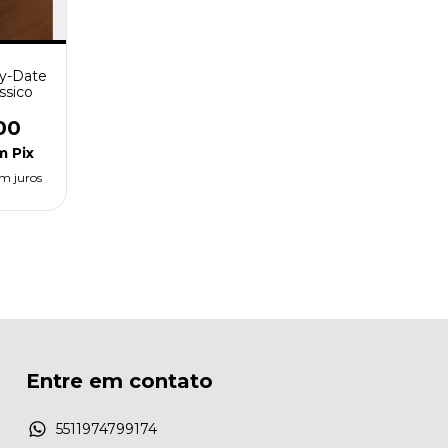
ay-Date
ssico
00
m
Pix
m juros
Entre em contato
5511974799174