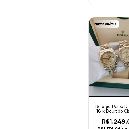
FRETE GRÁTIS
Relógio Rolex Da
18 k Dourado Cl
36mm ou 4
R$1.249,
R$1.174,06
co