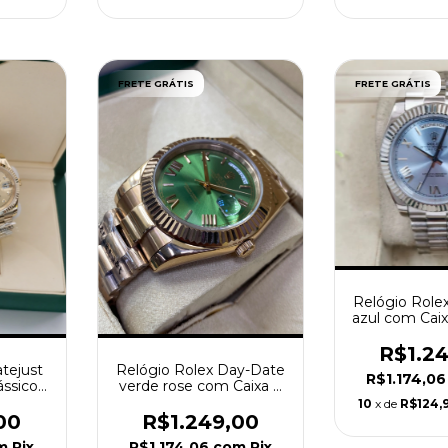
FRETE GRÁTIS
FRETE GRÁTIS
Relógio Role
azul com Cai
R$1.2
tejust
Relógio Rolex Day-Date
R$1.174,0
ássico
verde rose com Caixa e
1mm
Manual
10
x de
R$124,
00
R$1.249,00
m
Pix
R$1.174,06
com
Pix