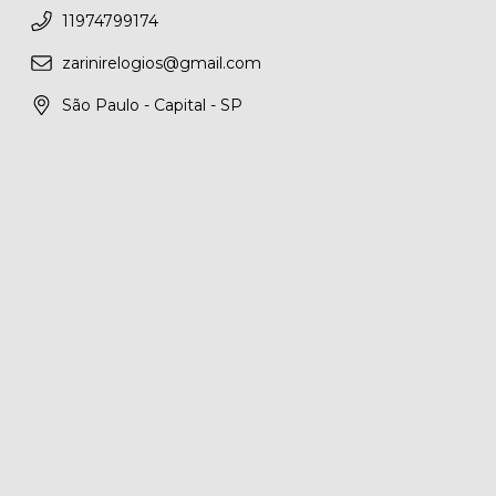
11974799174
zarinirelogios@gmail.com
São Paulo - Capital - SP