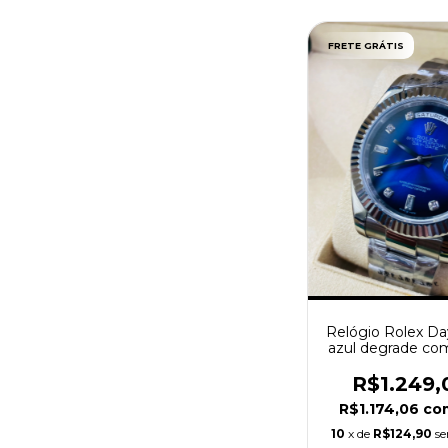
FRETE GRÁTIS
Relógio Rolex D
azul degrade co
e Manual
R$1.249,
R$1.174,06
co
10
x de
R$124,90
se