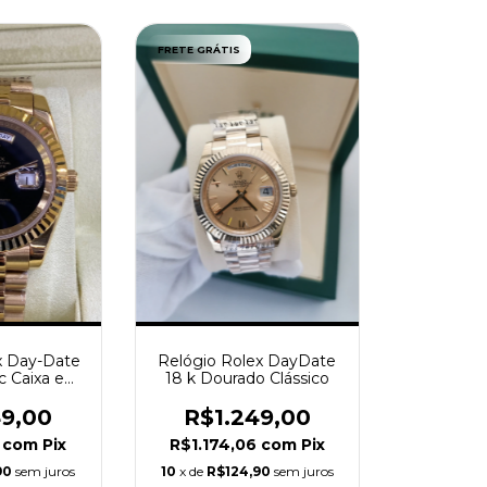
FRETE GRÁTIS
x Day-Date
Relógio Rolex DayDate
c Caixa e
18 k Dourado Clássico
al
49,00
R$1.249,00
6
com
Pix
R$1.174,06
com
Pix
90
sem juros
10
x de
R$124,90
sem juros