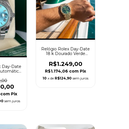
Relógio Rolex Day-Date
18 k Dourado Verde
40mm Classico
R$1.249,00
x Day-Date
R$1.174,06
com
Pix
Automático
e 228236
10
x de
R$124,90
sem juros
9,00
50,00
0
com
Pix
00
sem juros