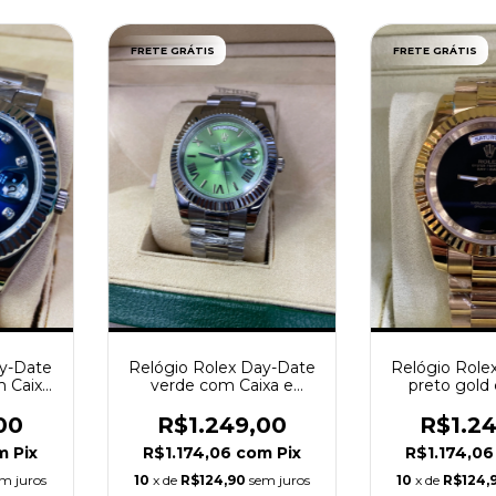
FRETE GRÁTIS
FRETE GRÁTIS
ay-Date
Relógio Rolex Day-Date
Relógio Role
m Caixa
verde com Caixa e
preto gold 
Manual
Manu
00
R$1.249,00
R$1.2
m
Pix
R$1.174,06
com
Pix
R$1.174,0
m juros
10
x de
R$124,90
sem juros
10
x de
R$124,