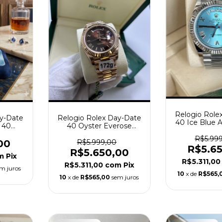
Relogio Role
Relogio Rolex Day-Date
ay-Date
40 Ice Blue 
40 Oyster Everose
 40
Super Clon
Automático Super Clone
R$5.99
228235
R$5.999,00
00
R$5.6
R$5.650,00
m
Pix
R$5.311,0
R$5.311,00
com
Pix
m juros
10
x de
R$565,
10
x de
R$565,00
sem juros