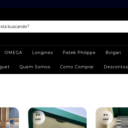
OMEGA
Longines
Patek Philippe
Bvlgari
guet
Quem Somos
Como Comprar
Descontos
6
%
6
%
OFF
OFF