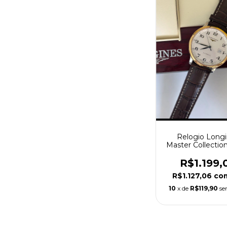
Relogio Long
Master Collectio
Automátic
R$1.199,
R$1.127,06
co
10
x de
R$119,90
se