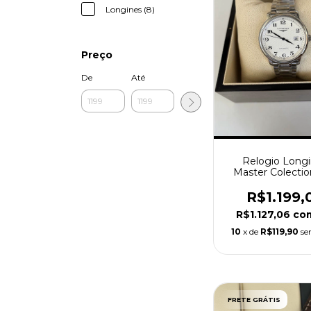
Longines (8)
Preço
De
Até
Relogio Long
Master Colecti
Branco Automá
R$1.199,
R$1.127,06
co
10
x de
R$119,90
se
FRETE GRÁTIS