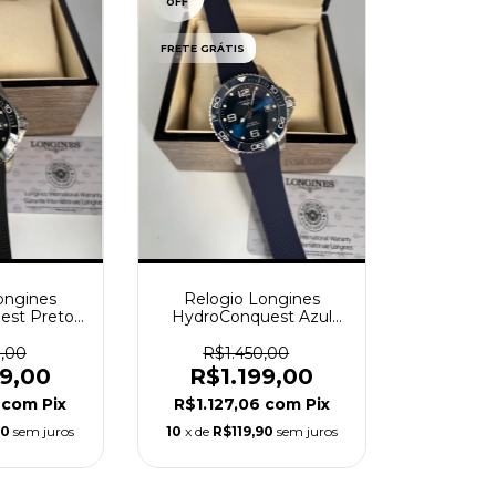
OFF
FRETE GRÁTIS
ongines
Relogio Longines
est Preto
HydroConquest Azul
 Borracha
Pulseira de Borracha
tico
Automatico
0,00
R$1.450,00
99,00
R$1.199,00
6
com
Pix
R$1.127,06
com
Pix
90
sem juros
10
x de
R$119,90
sem juros