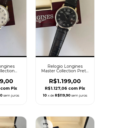
ongines
Relogio Longines
llection
Master Collection Preto
o Branco
Automático
99,00
R$1.199,00
6
com
Pix
R$1.127,06
com
Pix
90
sem juros
10
x de
R$119,90
sem juros
17
%