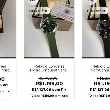
OFF
OFF
FRETE GRÁTIS
FRETE GRÁTIS
ines
Relogio Longines
Relogio L
n misto
HydroConquest Verde
HydroConqu
o
Pulseira de Borracha
Pulseira de
Automatico
Automa
00
R$1.450,00
R$1.45
R$1.199,00
R$1.1
m
Pix
R$1.127,06
com
Pix
R$1.127,0
m juros
10
x de
R$119,90
sem juros
10
x de
R$119,