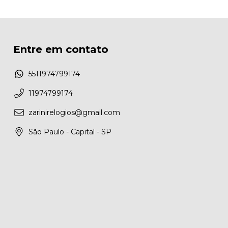
Entre em contato
5511974799174
11974799174
zarinirelogios@gmail.com
São Paulo - Capital - SP