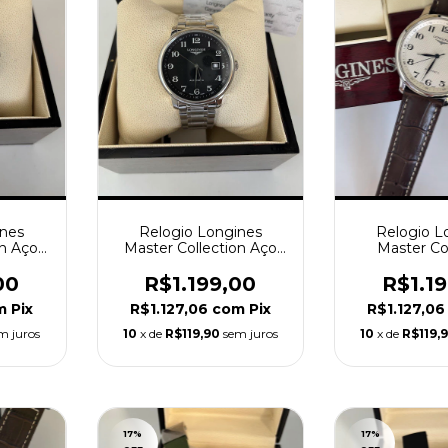
ines
Relogio Longines
Relogio L
on Aço
Master Collection Aço
Master Co
tico
Preto Automático
Automátic
00
R$1.199,00
R$1.1
m
Pix
R$1.127,06
com
Pix
R$1.127,0
m juros
10
x de
R$119,90
sem juros
10
x de
R$119,
17
%
17
%