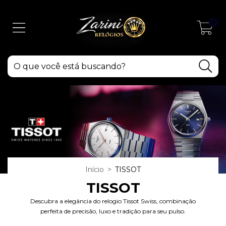
0
Início
>
TISSOT
TISSOT
Descubra a elegância do relogio Tissot Swiss, combinação
perfeita de precisão, luxo e tradição para seu pulso.