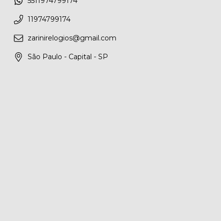
5511974799174
11974799174
zarinirelogios@gmail.com
São Paulo - Capital - SP