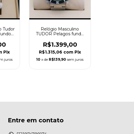
o Tudor
Relógio Masculino
Fundo
TUDOR Pelagos fundo
verde tudor geneve
00
R$1.399,00
m
Pix
R$1.315,06
com
Pix
m juros
10
x de
R$139,90
sem juros
Entre em contato