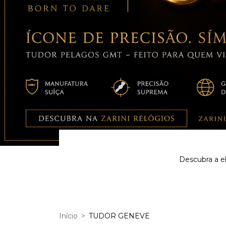
Descubra a e
Início
>
TUDOR GENEVE