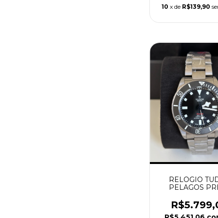
10
x de
R$139,90
se
RELOGIO TU
PELAGOS PR
MASCULINO S
CLONE
R$5.799,
R$5.451,06
co