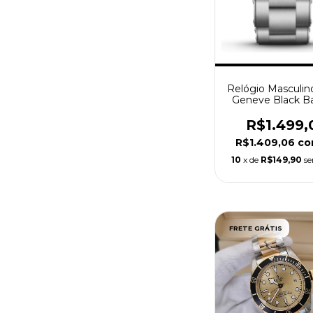
Relógio Masculin
Geneve Black B
M79470-00
R$1.499,
R$1.409,06
co
10
x de
R$149,90
se
FRETE GRÁTIS