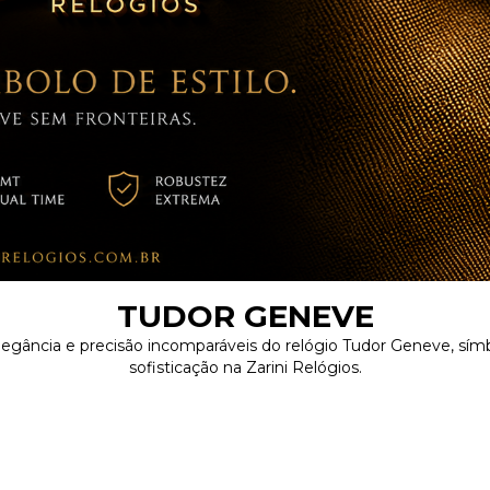
TUDOR GENEVE
legância e precisão incomparáveis do relógio Tudor Geneve, símb
sofisticação na Zarini Relógios.