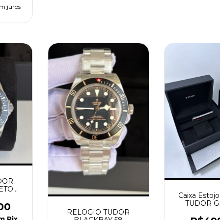
m juros
DOR
ETO
Caixa Estoj
UPER
TUDOR G
00
RELOGIO TUDOR
m
Pix
BLACKBAY 58