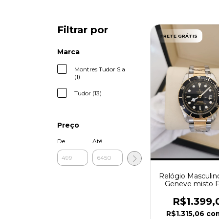
Filtrar por
FRETE GRÁTIS
Marca
Montres Tudor S.a
(1)
Tudor (13)
Preço
De
Até
Relógio Masculin
Geneve misto 
Preto
R$1.399,
R$1.315,06
co