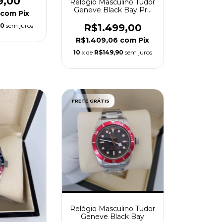
9,00
Relógio Masculino Tudor
Geneve Black Bay Pro
com
Pix
M79470-0001 Branco
R$1.499,00
90
sem juros
R$1.409,06
com
Pix
10
x de
R$149,90
sem juros
FRETE GRÁTIS
Relógio Masculino Tudor
Geneve Black Bay