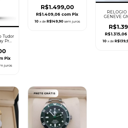
BRANCO
R$1.499,00
RELOGIO
R$1.409,06
com
Pix
GENEVE GM
10
x de
R$149,90
sem juros
R$1.3
R$1.315,0
o Tudor
ay Pro
10
x de
R$139,
01
00
m
Pix
m juros
FRETE GRÁTIS