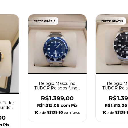
FRETE GRÁTIS
FRETE GRÁTIS
Relógio Masculino
Relógio M
TUDOR Pelagos fundo
TUDOR Pela
Azul tudor Geneve
Pre
R$1.399,00
R$1.3
o Tudor
R$1.315,06
com
Pix
R$1.315,0
Fundo
10
x de
R$139,90
sem juros
10
x de
R$139,
00
m
Pix