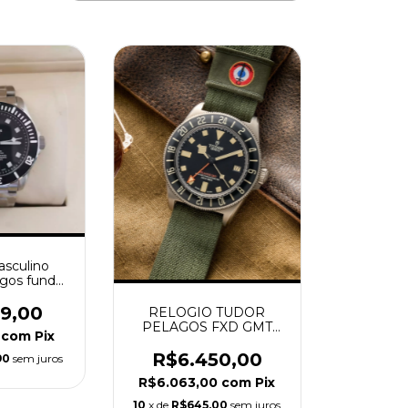
asculino
gos fundo
to
99,00
RELOGIO TUDOR
PELAGOS FXD GMT
6
com
Pix
SUPER C
R$6.450,00
90
sem juros
R$6.063,00
com
Pix
10
x de
R$645,00
sem juros