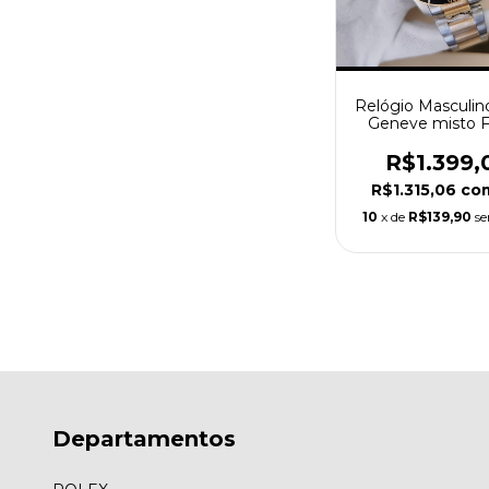
Relógio Masculin
Geneve misto 
Dourado
R$1.399,
R$1.315,06
co
10
x de
R$139,90
se
Departamentos