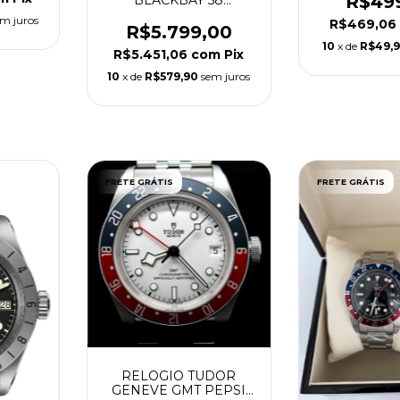
R$49
MASCULINO SUPER
m juros
R$469,06
CLONE
R$5.799,00
10
x de
R$49,
R$5.451,06
com
Pix
10
x de
R$579,90
sem juros
FRETE GRÁTIS
FRETE GRÁTIS
RELOGIO TUDOR
GENEVE GMT PEPSI