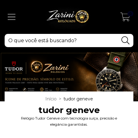
0
Início
>
tudor geneve
tudor geneve
Relógio Tudor Geneve com tecnologia suíça, precisão e
elegância garantidas.