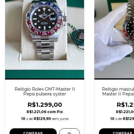
Relógio Rolex GMT-Master II
Relógio mascul
Pepsi pulseira oyster
Master II Pep
Caixa e
R$1.299,00
R$1.2
R$1.221,06
com
Pix
R$1.221,
10
x de
R$129,90
sem juros
10
x de
R$129