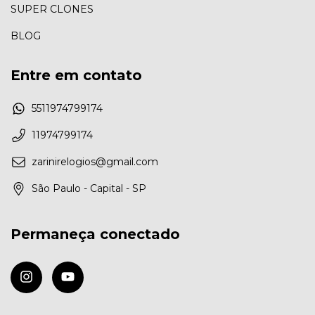
SUPER CLONES
BLOG
Entre em contato
5511974799174
11974799174
zarinirelogios@gmail.com
São Paulo - Capital - SP
Permaneça conectado