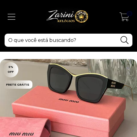
0
5
%
OFF
FRETE GRÁTIS