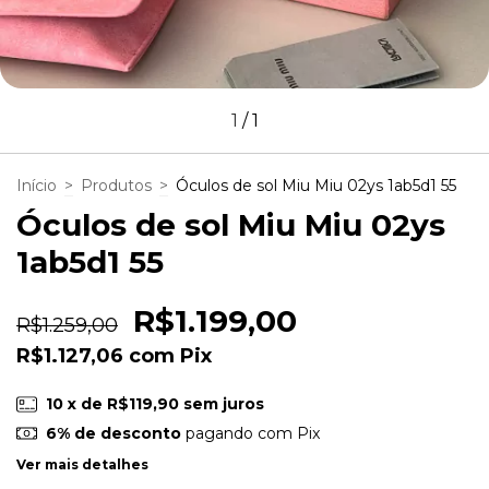
1
/
1
Início
>
Produtos
>
Óculos de sol Miu Miu 02ys 1ab5d1 55
Óculos de sol Miu Miu 02ys
1ab5d1 55
R$1.199,00
R$1.259,00
R$1.127,06
com
Pix
10
x de
R$119,90
sem juros
6% de desconto
pagando com Pix
Ver mais detalhes