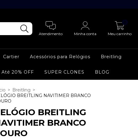
0
Atendimento
Minha conta
Meu carrinho
Cartier
Acessórios para Relógios
Breitling
 Até 20% OFF
SUPER CLONES
BLOG
cio
>
Breitling
>
LÓGIO BREITLING NAVITIMER BRANCO
OURO
ELÓGIO BREITLING
AVITIMER BRANCO
COURO