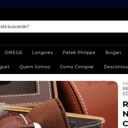
OMEGA
Longines
Patek Philippe
Bvlgari
guet
Quem Somos
Como Comprar
Descontos
Iní
RE
C
R
N