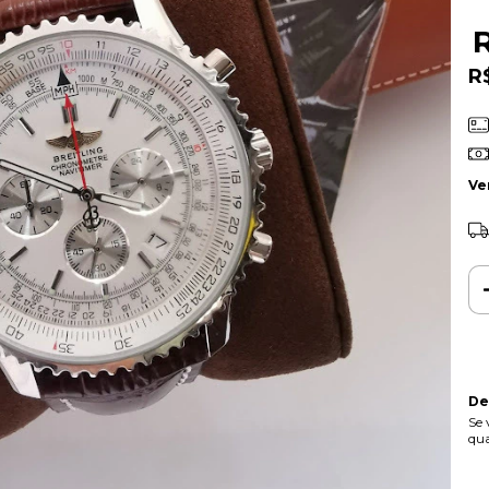
R
R
Ve
De
Se 
qua