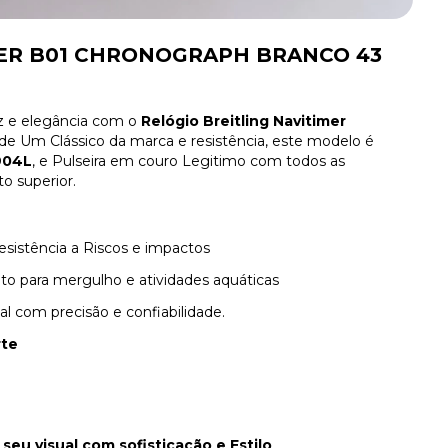
MER B01 CHRONOGRAPH BRANCO 43
z e elegância com o
Relógio Breitling Navitimer
 de Um Clássico da marca e resistência, este modelo é
904L
, e Pulseira em couro Legitimo com todos as
o superior.
resistência a Riscos e impactos
to para mergulho e atividades aquáticas
l com precisão e confiabilidade.
rte
 seu visual com sofisticação e Estilo