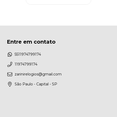
Entre em contato
5511974799174
11974799174
zarinirelogios@gmail.com
São Paulo - Capital - SP