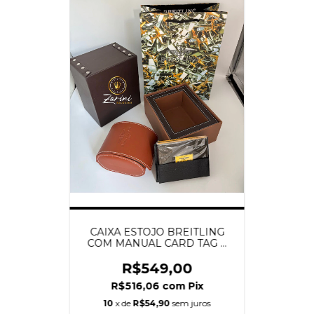
CAIXA ESTOJO BREITLING
COM MANUAL CARD TAG E
SACOLA
R$549,00
R$516,06
com
Pix
10
x de
R$54,90
sem juros