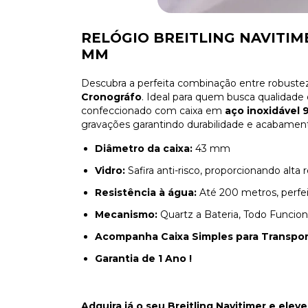
RELÓGIO BREITLING NAVITI
MM
Descubra a perfeita combinação entre robuste
Cronográfo
. Ideal para quem busca qualidade
confeccionado com caixa em
aço inoxidável 
gravações garantindo durabilidade e acabament
Diâmetro da caixa:
43 mm
Vidro:
Safira anti-risco, proporcionando alta 
Resistência à água:
Até 200 metros, perfei
Mecanismo:
Quartz a Bateria, Todo Funciona
Acompanha Caixa Simples para Transpo
Garantia de 1 Ano !
Adquira já o seu Breitling Navitimer e eleve