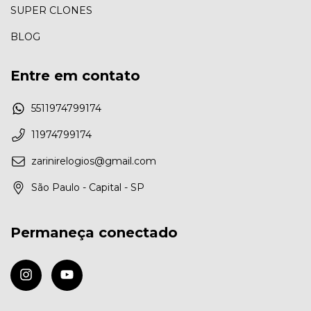
SUPER CLONES
BLOG
Entre em contato
5511974799174
11974799174
zarinirelogios@gmail.com
São Paulo - Capital - SP
Permaneça conectado