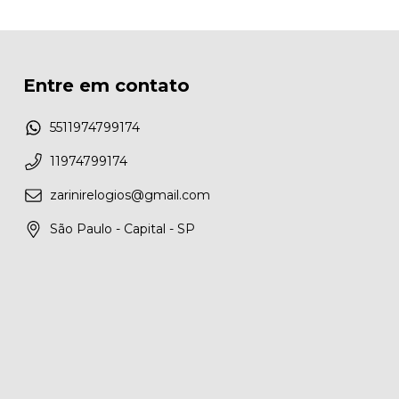
Entre em contato
5511974799174
11974799174
zarinirelogios@gmail.com
São Paulo - Capital - SP