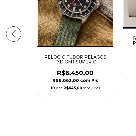
no TUDOR
R
Preto
P
00
RELOGIO TUDOR PELAGOS
m
Pix
FXD GMT SUPER C
em juros
R$6.450,00
R$6.063,00
com
Pix
10
x de
R$645,00
sem juros