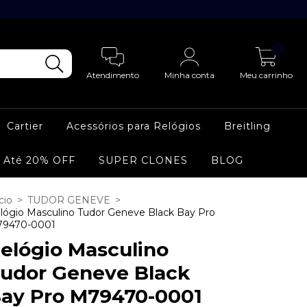
0
Atendimento
Minha conta
Meu carrinho
Cartier
Acessórios para Relógios
Breitling
 Até 20% OFF
SUPER CLONES
BLOG
cio
>
TUDOR GENEVE
>
lógio Masculino Tudor Geneve Black Bay Pro
9470-0001
elógio Masculino
udor Geneve Black
ay Pro M79470-0001