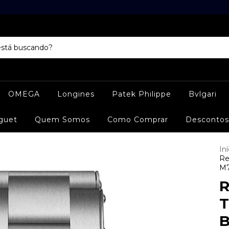
OMEGA
Longines
Patek Philippe
Bvlgari
guet
Quem Somos
Como Comprar
Descontos
Iní
Re
M7
R
T
B