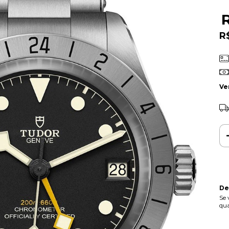
R
Ve
De
Se 
qua