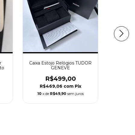
Relógi
Geneve m
R
R$1.
r
Caixa Estojo Relógios TUDOR
to
GENEVE
10
x de
R$499,00
R$469,06
com
Pix
10
x de
R$49,90
sem juros