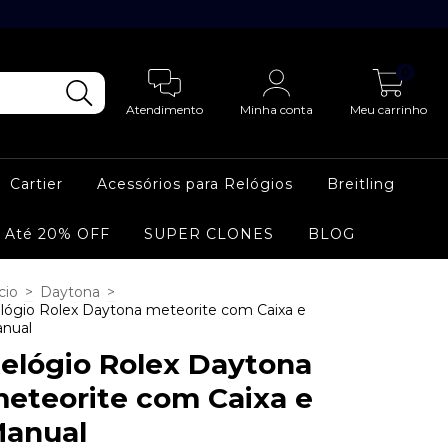
0
Atendimento
Minha conta
Meu carrinho
Cartier
Acessórios para Relógios
Breitling
 Até 20% OFF
SUPER CLONES
BLOG
cio
>
Daytona
>
lógio Rolex Daytona meteorite com Caixa e
nual
elógio Rolex Daytona
eteorite com Caixa e
anual