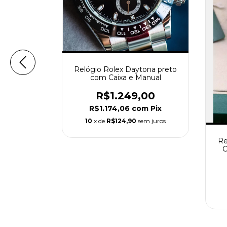
Relógio Rolex Daytona preto
ona branco
com Caixa e Manual
e Manual
R$1.249,00
00
R$1.174,06
com
Pix
m
Pix
10
x de
R$124,90
sem juros
em juros
Re
C