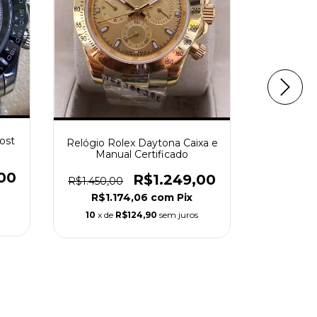
ost
Relógio Rolex Daytona Caixa e
Manual Certificado
Relógio 
Azul P
00
R$1.249,00
R$1.450,00
R
R$1.174,06
com
Pix
R$1.
10
x de
R$124,90
sem juros
10
x de