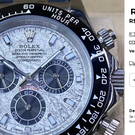
R
Ve
De
Se 
qua