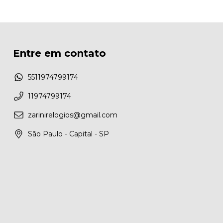
Entre em contato
5511974799174
11974799174
zarinirelogios@gmail.com
São Paulo - Capital - SP