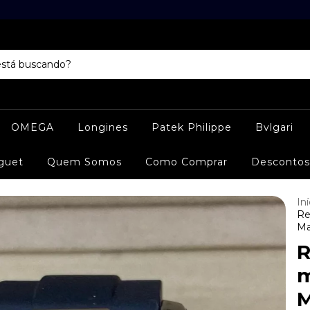
OMEGA
Longines
Patek Philippe
Bvlgari
guet
Quem Somos
Como Comprar
Descontos
Iní
Re
Ma
R
m
M