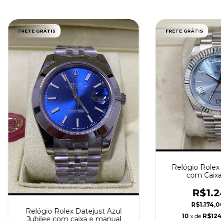
FRETE GRÁTIS
FRETE GRÁTIS
Relógio Rolex
com Caixa
R$1.2
R$1.174,
Relógio Rolex Datejust Azul
10
x de
R$124
Jubilee com caixa e manual