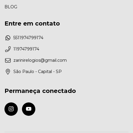
BLOG
Entre em contato
5511974799174
11974799174
zarinirelogios@gmail.com
São Paulo - Capital - SP
Permaneça conectado