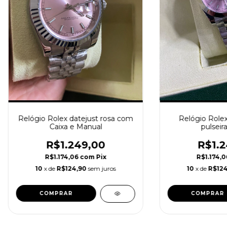
Relógio Rolex datejust rosa com
Relógio Rolex
Caixa e Manual
pulseir
R$1.249,00
R$1.2
R$1.174,06
com
Pix
R$1.174,
10
x de
R$124,90
sem juros
10
x de
R$124