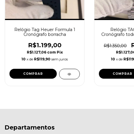
Relógio Tag Heuer Formula 1
Relógio TA
Cronógrafo borracha
Cronógrafo tod
R$1.199,00
R$1.350,00
R$1.127,06
com
Pix
R$1.127,
10
x de
R$119,90
sem juros
10
x de
R$119
Departamentos