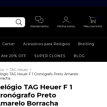
0
Atendimento
Minha conta
Meu carrinho
Cartier
Acessórios para Relógios
Breitling
 Até 20% OFF
SUPER CLONES
BLOG
cio
>
TAG Heuer
>
lógio TAG Heuer F 1 Cronógrafo Preto Amarelo
rracha
elógio TAG Heuer F 1
ronógrafo Preto
marelo Borracha