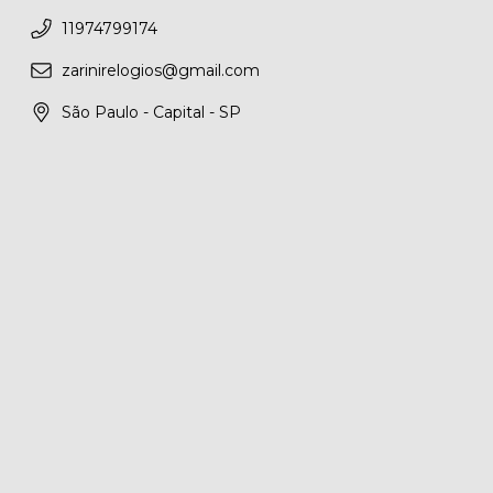
11974799174
zarinirelogios@gmail.com
São Paulo - Capital - SP