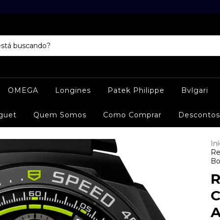
OMEGA
Longines
Patek Philippe
Bvlgari
guet
Quem Somos
Como Comprar
Descontos
Iní
Re
Bo
R
C
A