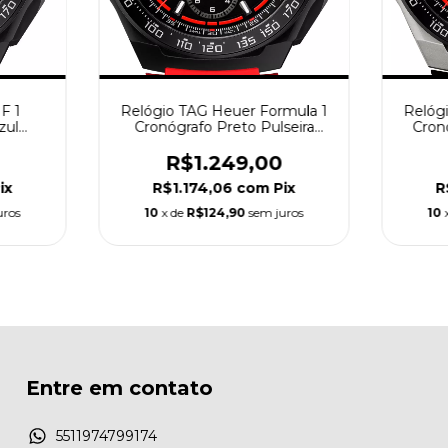
F 1
Relógio TAG Heuer Formula 1
Relóg
zul
Cronógrafo Preto Pulseira
Cron
Vermelha
R$1.249,00
ix
R$1.174,06
com
Pix
R
uros
10
x de
R$124,90
sem juros
10
Entre em contato
5511974799174