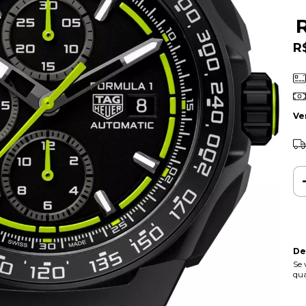
R
Ve
De
Se 
qua