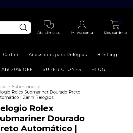
0
Atendimento
Minha conta
Meu carrinho
Cartier
Acessórios para Relógios
Breitling
 Até 20% OFF
SUPER CLONES
BLOG
cio
>
Submariner
>
logio Rolex Submariner Dourado Preto
tomático | Zarini Relógios
elogio Rolex
ubmariner Dourado
reto Automático |