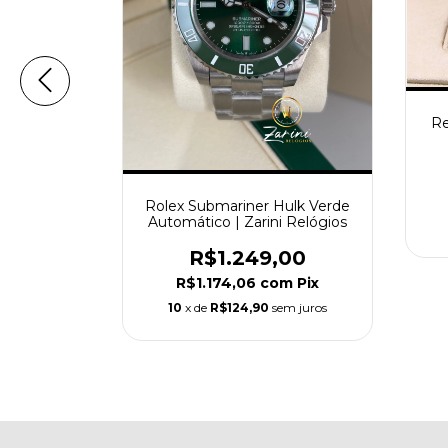
Re
bmariner
Rolex Submariner Hulk Verde
utomático
Automático | Zarini Relógios
00
R$1.249,00
m
Pix
R$1.174,06
com
Pix
em juros
10
x de
R$124,90
sem juros