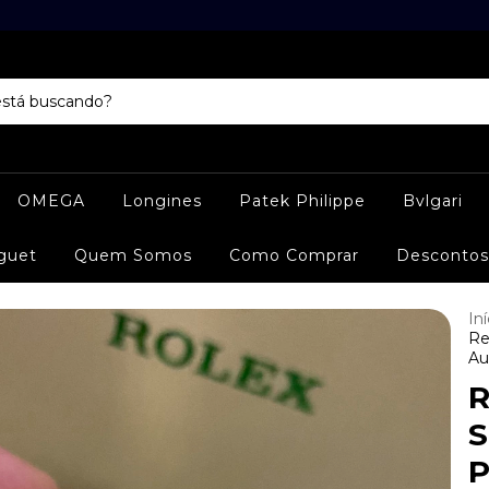
OMEGA
Longines
Patek Philippe
Bvlgari
guet
Quem Somos
Como Comprar
Descontos
Iní
Re
Au
R
S
P