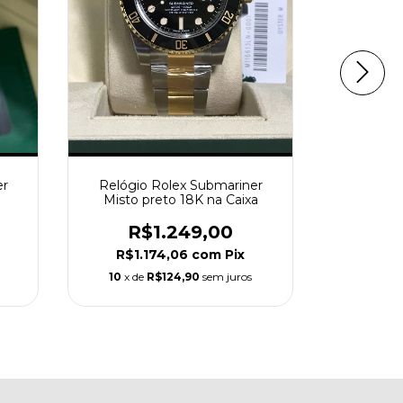
er
Relógio Rolex Submariner
Rolex Ma
Misto preto 18K na Caixa
Dour
R$1.249,00
R
R$1.174,06
com
Pix
R$1.
10
x de
R$124,90
sem juros
10
x de