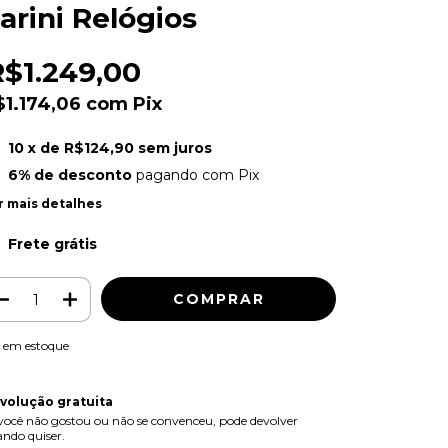
arini Relógios
R$1.249,00
$1.174,06
com
Pix
10
x de
R$124,90
sem juros
6% de desconto
pagando com Pix
r mais detalhes
Frete grátis
em estoque
volução gratuita
você não gostou ou não se convenceu, pode devolver
ndo quiser.