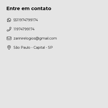
Entre em contato
5511974799174
11974799174
zarinirelogios@gmail.com
São Paulo - Capital - SP