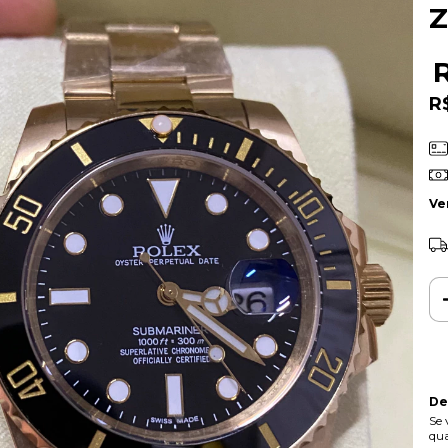
Z
R
Ve
De
Se 
qua